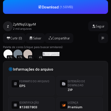
Download
(
1.58 MB
)
ZpN!NqGUgyrM
Z
Seguir
2 mil arquivos
Curtir (
0
)
Salvar
Compartilhar
Paleta de cores (clique para buscar similares):
Ver paleta
67
%
17
%
8
%
6
%
Informações do arquivo
FORMATO DO ARQUIVO
EXTENSÃO DE
EPS
DOWNLOAD
ZIP
IDENTIFICAÇÃO
LICENÇA
#13837803
Premium