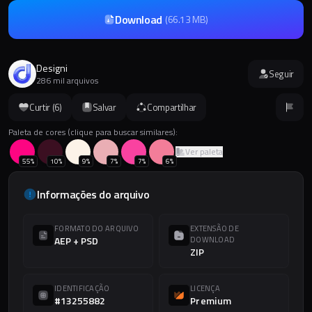
Download
(
66.13 MB
)
Designi
Seguir
286 mil arquivos
Curtir (
6
)
Salvar
Compartilhar
Paleta de cores (clique para buscar similares):
Ver paleta
55
%
10
%
9
%
7
%
7
%
6
%
Informações do arquivo
FORMATO DO ARQUIVO
EXTENSÃO DE
AEP + PSD
DOWNLOAD
ZIP
IDENTIFICAÇÃO
LICENÇA
#13255882
Premium