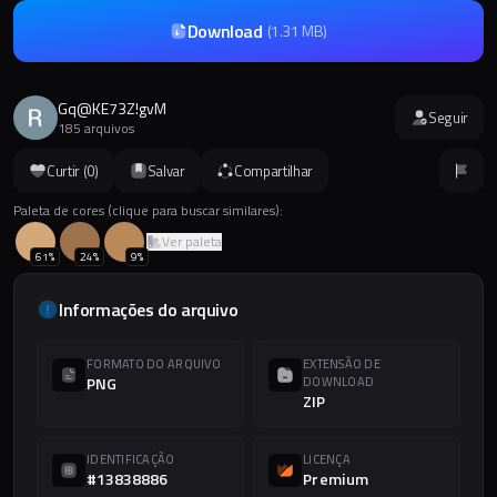
Download
(
1.31 MB
)
Gq@KE73Z!gvM
Seguir
185 arquivos
Curtir (
0
)
Salvar
Compartilhar
Paleta de cores (clique para buscar similares):
Ver paleta
61
%
24
%
9
%
Informações do arquivo
FORMATO DO ARQUIVO
EXTENSÃO DE
PNG
DOWNLOAD
ZIP
IDENTIFICAÇÃO
LICENÇA
#13838886
Premium