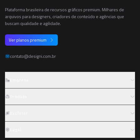
Plataforma brasileira de recursos gráficos premium. Milhares de
arquivos para designers, criadores de conteúdo e agências que
buscam qualidade e agilidade.
Ver planos premium
contato@designi.com.br
Empresa
Sobre o Designi
Produto
Contato
Preços
Explorar
Trabalhe conosco
Tipos de licença
Colaboradores
Fotos
Legal
Reembolso
Programa de afiliados
PNGs