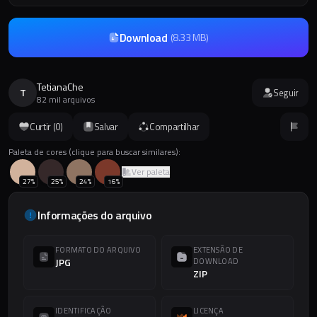
Download
(
8.33 MB
)
TetianaChe
T
Seguir
82 mil arquivos
Curtir (
0
)
Salvar
Compartilhar
Paleta de cores (clique para buscar similares):
Ver paleta
27
%
25
%
24
%
16
%
Informações do arquivo
FORMATO DO ARQUIVO
EXTENSÃO DE
JPG
DOWNLOAD
ZIP
IDENTIFICAÇÃO
LICENÇA