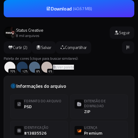
Download
(
40.67 MB
)
Status Creative
Seguir
8 mil arquivos
Curtir (
2
)
Salvar
Compartilhar
Paleta de cores (clique para buscar similares):
Ver paleta
70
%
12
%
8
%
6
%
Informações do arquivo
FORMATO DO ARQUIVO
EXTENSÃO DE
PSD
DOWNLOAD
ZIP
IDENTIFICAÇÃO
LICENÇA
#13835526
Premium