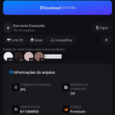
Download
(
8.90 MB
)
Bernardo Emanuelle
B
Seguir
78 mil arquivos
Curtir (
0
)
Salvar
Compartilhar
Paleta de cores (clique para buscar similares):
Ver paleta
70
%
12
%
8
%
7
%
Informações do arquivo
FORMATO DO ARQUIVO
EXTENSÃO DE
JPG
DOWNLOAD
ZIP
IDENTIFICAÇÃO
LICENÇA
#11068903
Premium