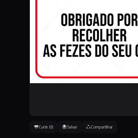
Curtir (
0
)
Salvar
Compartilhar