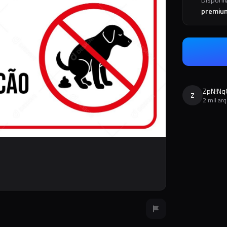
premiu
ZpN!Nq
Z
2 mil ar