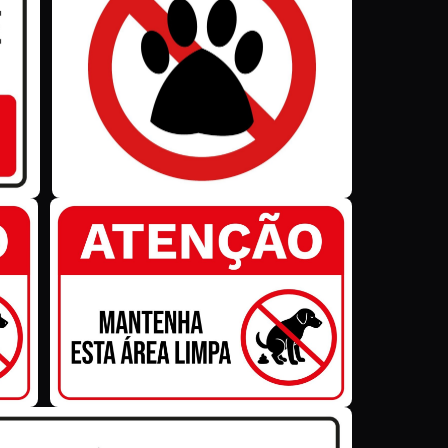
Z
Z
Z