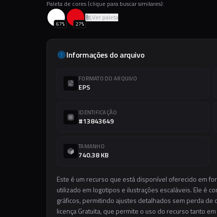
Paleta de cores (clique para buscar similares):
Ver paleta
67
%
27
%
Informações do arquivo
FORMATO DO ARQUIVO
EPS
IDENTIFICAÇÃO
#13843649
TAMANHO
740.38 KB
Este é um recurso que está disponível oferecido em fo
utilizado em logotipos e ilustrações escaláveis. Ele é c
gráficos, permitindo ajustes detalhados sem perda de q
licença Gratuita, que permite o uso do recurso tanto e