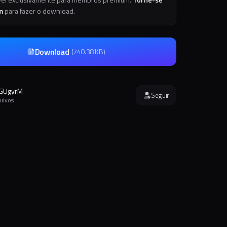
m
para fazer o download.
Download
(
740.38 KB
)
GUgyrM
Seguir
quivos