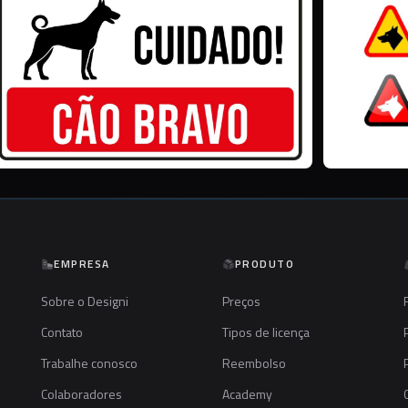
EMPRESA
PRODUTO
Sobre o Designi
Preços
Contato
Tipos de licença
Trabalhe conosco
Reembolso
Colaboradores
Academy