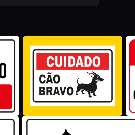
Z
S
Z