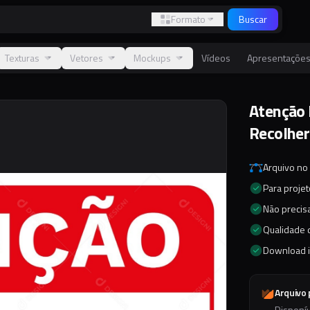
Formato
Buscar
Texturas
Vetores
Mockups
Vídeos
Apresentaçõe
Atenção 
Recolher
Arquivo no
Para proje
Não precisa
Qualidade d
Download 
Arquivo
Disponí