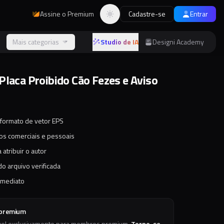
Assine o Premium
Cadastre-se
Entrar
Alternar tema
s
Mais categorias
Studio de IA
Designi Academy
Placa Proibido Cão Fezes e Aviso
 formato de vetor EPS
tos comerciais e pessoais
 atribuir o autor
o arquivo verificada
imediato
 premium
vel exclusivamente para membros premium.
Torne-se