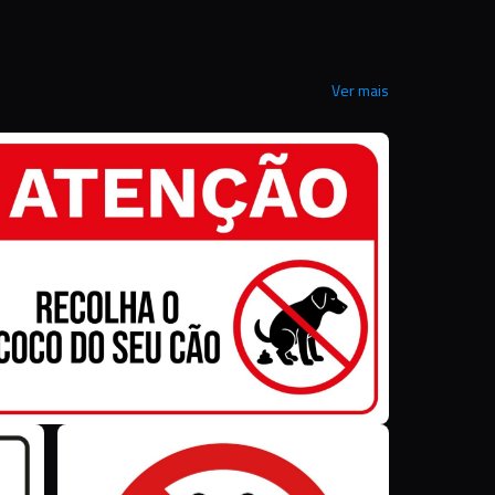
Ver mais
Z
Z
M