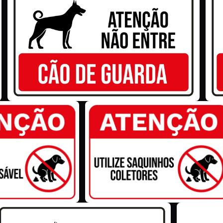
Z
Z
Z