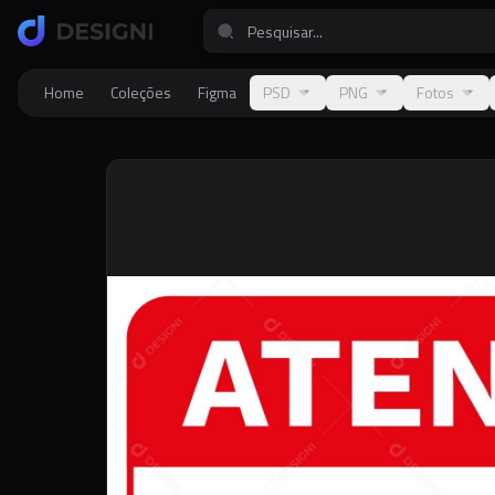
Home
Coleções
Figma
PSD
PNG
Fotos