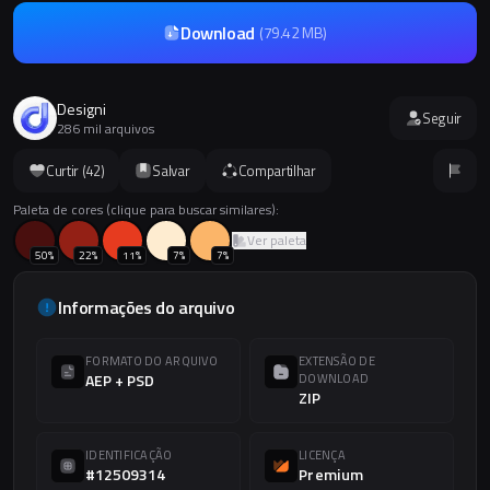
Download
(
79.42 MB
)
Designi
Seguir
286 mil arquivos
Curtir (
42
)
Salvar
Compartilhar
Paleta de cores (clique para buscar similares):
Ver paleta
50
%
22
%
11
%
7
%
7
%
Informações do arquivo
FORMATO DO ARQUIVO
EXTENSÃO DE
AEP + PSD
DOWNLOAD
ZIP
IDENTIFICAÇÃO
LICENÇA
#12509314
Premium