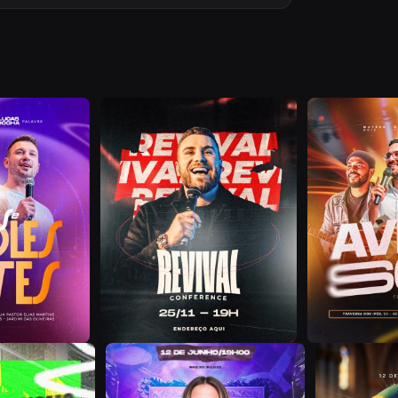
F
P
F
Z