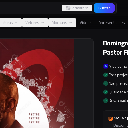
Formato
Buscar
Texturas
Vetores
Mockups
Vídeos
Apresentações
Domingo
Pastor F
Arquivo no
Para proje
Não precisa
Qualidade d
Download 
Arquivo
Disponí