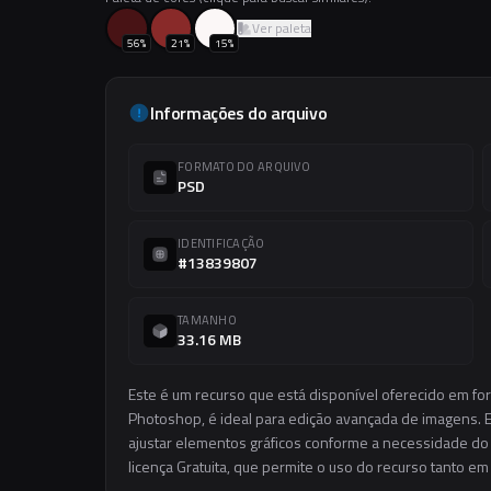
Ver paleta
56
%
21
%
15
%
Informações do arquivo
FORMATO DO ARQUIVO
PSD
IDENTIFICAÇÃO
#13839807
TAMANHO
33.16 MB
Este é um recurso que está disponível oferecido em fo
Photoshop, é ideal para edição avançada de imagens. El
ajustar elementos gráficos conforme a necessidade do s
licença Gratuita, que permite o uso do recurso tanto e