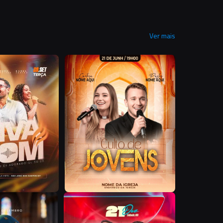
Ver mais
F
Z
G
F