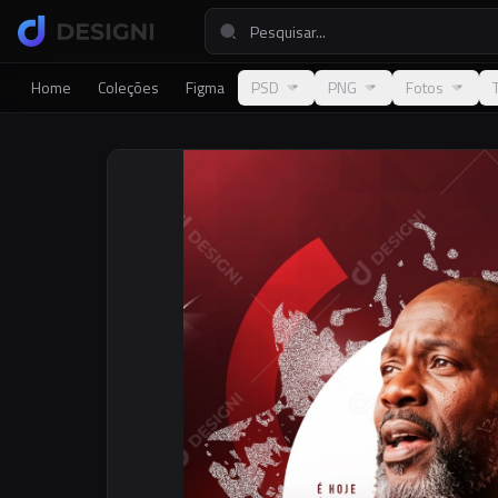
Home
Coleções
Figma
PSD
PNG
Fotos