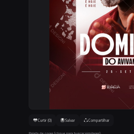
Curtir (
0
)
Salvar
Compartilhar
Paleta de cores (clique para buscar similares):