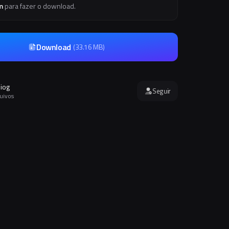
m
para fazer o download.
Download
(
33.16 MB
)
iog
Seguir
quivos