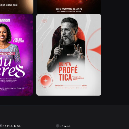
A
U
EXPLORAR
LEGAL