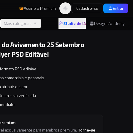
Assine o Premium
Cadastre-se
Entrar
Alternar tema
Mais categorias
Studio de IA
Designi Academy
 do Avivamento 25 Setembro
lyer PSD Editável
 formato PSD editável
tos comerciais e pessoais
 atribuir o autor
o arquivo verificada
imediato
 premium
vel exclusivamente para membros premium.
Torne-se