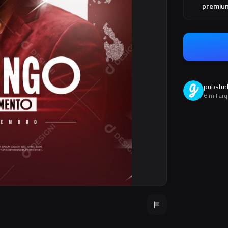
premiu
pubstud
6 mil ar