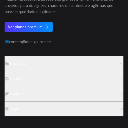
arquivos para designers, criadores de conteúdo e agências que
buscam qualidade e agilidade.
Ver planos premium
contato@designi.com.br
Empresa
Sobre o Designi
Produto
Contato
Preços
Explorar
Trabalhe conosco
Tipos de licença
Colaboradores
Fotos
Legal
Reembolso
Programa de afiliados
PNGs
Academy
Termos de serviço
PSDs