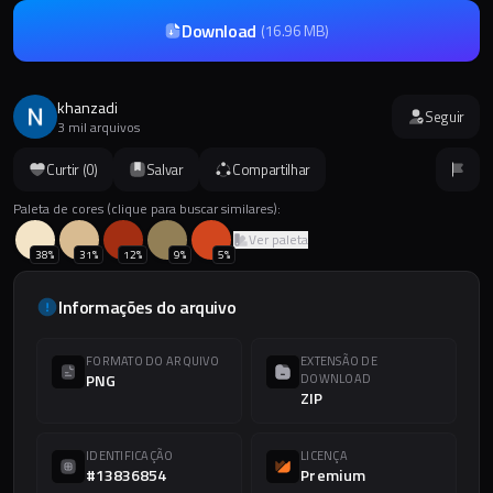
Download
(
16.96 MB
)
khanzadi
Seguir
3 mil arquivos
Curtir (
0
)
Salvar
Compartilhar
Paleta de cores (clique para buscar similares):
Ver paleta
38
%
31
%
12
%
9
%
5
%
Informações do arquivo
FORMATO DO ARQUIVO
EXTENSÃO DE
PNG
DOWNLOAD
ZIP
IDENTIFICAÇÃO
LICENÇA
#13836854
Premium