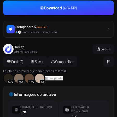
Download
(
4.04 MB
)
Prompt para IA
Premium
Entre para ver o prompt de IA
+
Designi
Seguir
286 mil arquivos
Curtir (
0
)
Salvar
Compartilhar
Paleta de cores (clique para buscar similares):
Ver paleta
66
%
16
%
11
%
6
%
Informações do arquivo
FORMATO DO ARQUIVO
EXTENSÃO DE
PNG
DOWNLOAD
ZIP