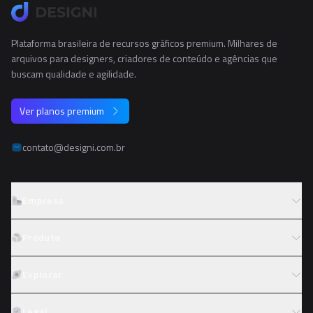
Plataforma brasileira de recursos gráficos premium. Milhares de
arquivos para designers, criadores de conteúdo e agências que
buscam qualidade e agilidade.
Ver planos premium
contato@designi.com.br
Empresa
Sobre o Designi
Produto
Contato
Preços
Explorar
Trabalhe conosco
Tipos de licença
Colaboradores
Fotos
Legal
Reembolso