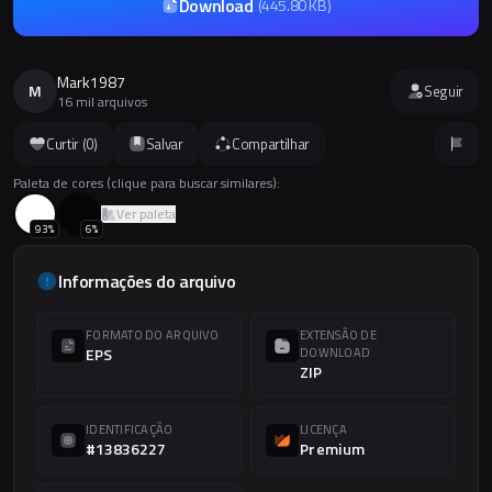
Download
(
445.80 KB
)
Mark1987
M
Seguir
16 mil arquivos
Curtir (
0
)
Salvar
Compartilhar
Paleta de cores (clique para buscar similares):
Ver paleta
93
%
6
%
Informações do arquivo
FORMATO DO ARQUIVO
EXTENSÃO DE
EPS
DOWNLOAD
ZIP
IDENTIFICAÇÃO
LICENÇA
#13836227
Premium