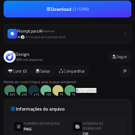
Download
(
3.10 MB
)
Prompt para IA
Premium
Entre para ver o prompt de IA
+
Designi
Seguir
286 mil arquivos
Curtir (
0
)
Salvar
Compartilhar
Paleta de cores (clique para buscar similares):
Ver paleta
24
%
22
%
21
%
15
%
7
%
7
%
Informações do arquivo
FORMATO DO ARQUIVO
EXTENSÃO DE
PNG
DOWNLOAD
ZIP