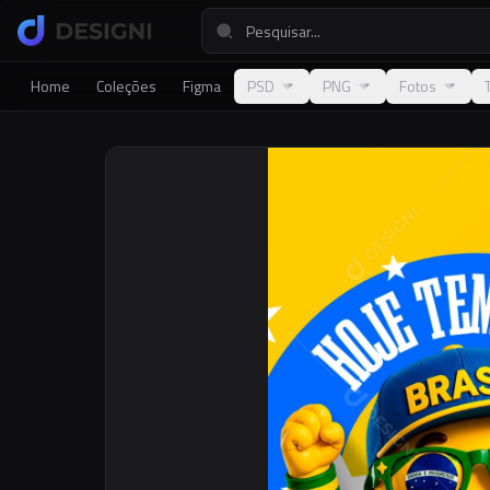
Home
Coleções
Figma
PSD
PNG
Fotos