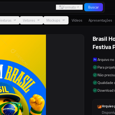
Formato
Buscar
Texturas
Vetores
Mockups
Vídeos
Apresentações
Brasil H
Festiva 
Arquivo no
Para proje
Não precisa
Qualidade d
Download 
Arquivo
Disponí