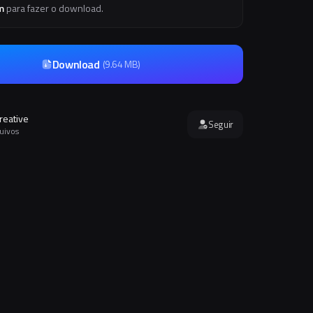
m
para fazer o download.
Download
(
9.64 MB
)
reative
Seguir
quivos