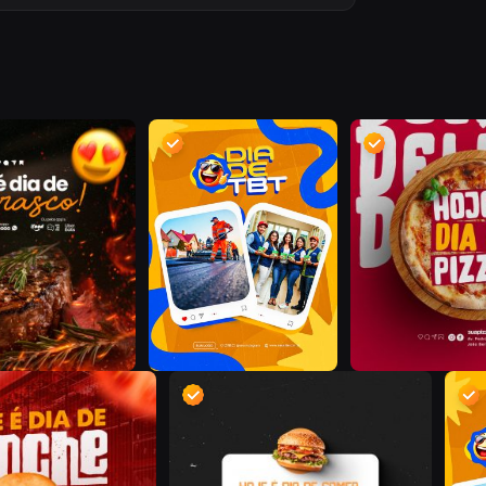
D
S
D
D