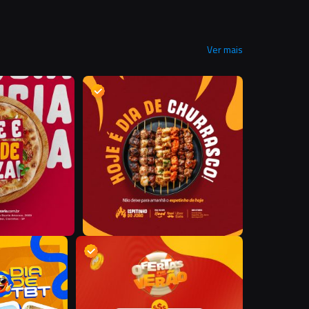
Ver mais
D
D
S
D