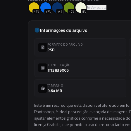
Ver paleta
47
%
17
%
14
%
10
%
5
%
Informações do arquivo
FORMATO DO ARQUIVO
PSD
IDENTIFICAÇÃO
#13839006
TAMANHO
9.64 MB
Este é um recurso que está disponível oferecido em fo
Photoshop, é ideal para edição avançada de imagens. El
ajustar elementos gráficos conforme a necessidade do s
licença Gratuita, que permite o uso do recurso tanto e