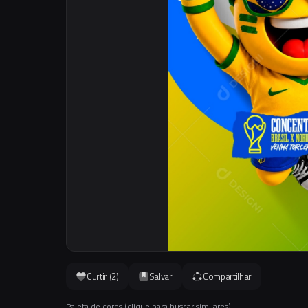
Curtir (
2
)
Salvar
Compartilhar
Paleta de cores (clique para buscar similares):