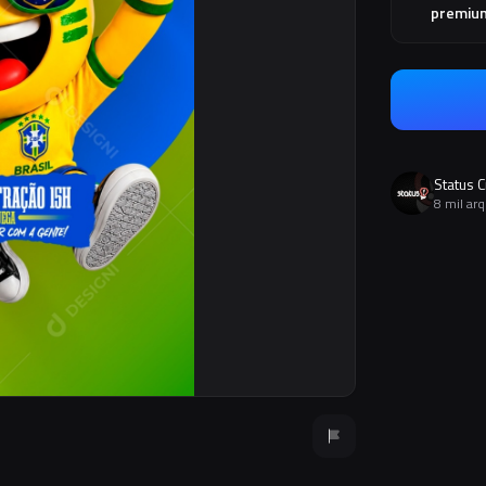
premiu
Status C
8 mil ar