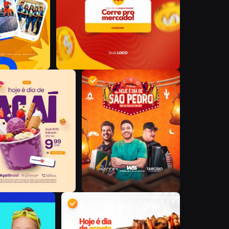
D
D
D
D