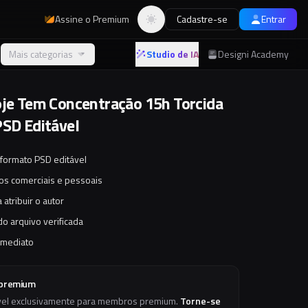
Assine o Premium
Cadastre-se
Entrar
Alternar tema
Mais categorias
Studio de IA
Designi Academy
oje Tem Concentração 15h Torcida
PSD Editável
 formato PSD editável
tos comerciais e pessoais
 atribuir o autor
o arquivo verificada
imediato
 premium
vel exclusivamente para membros premium.
Torne-se