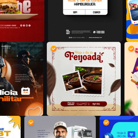
D
D
D