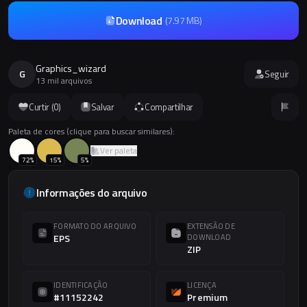
Download
(
7.97 MB
)
Graphics_wizard
G
Seguir
13 mil arquivos
Curtir (
0
)
Salvar
Compartilhar
Paleta de cores (clique para buscar similares):
Ver paleta
72
%
15
%
5
%
Informações do arquivo
FORMATO DO ARQUIVO
EXTENSÃO DE
EPS
DOWNLOAD
ZIP
IDENTIFICAÇÃO
LICENÇA
#11152242
Premium