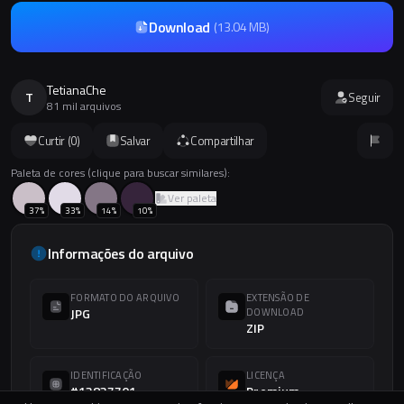
Download
(
13.04 MB
)
TetianaChe
T
Seguir
81 mil arquivos
Curtir (
0
)
Salvar
Compartilhar
Paleta de cores (clique para buscar similares):
Ver paleta
37
%
33
%
14
%
10
%
Informações do arquivo
FORMATO DO ARQUIVO
EXTENSÃO DE
JPG
DOWNLOAD
ZIP
IDENTIFICAÇÃO
LICENÇA
#13837701
Premium