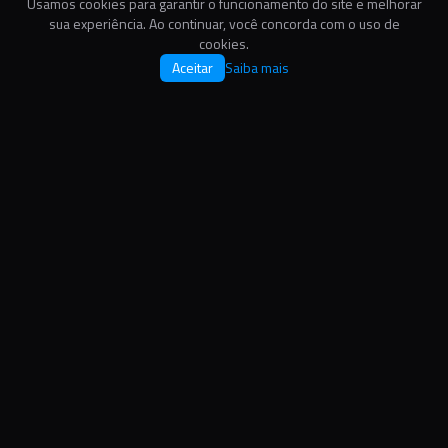
Usamos cookies para garantir o funcionamento do site e melhorar
sua experiência. Ao continuar, você concorda com o uso de
TAMANHO
cookies.
13.04 MB
Aceitar
Saiba mais
Este é um recurso que está disponível oferecido em formato
JPG. Este é um dos formatos de imagem mais utilizados no
mundo, conhecido por sua alta compatibilidade e qualidade
visual, ideal para projetos digitais e impressos. Este arquivo
está disponível sob a licença Gratuita, que permite o uso do
recurso tanto em projetos pessoais quanto comerciais.
Relacionados:
Ver mais