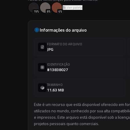
Ver paleta
79
%
8
%
6
%
Informações do arquivo
FORMATO DO ARQUIVO
JPG
IDENTIFICAÇÃO
#13838027
TAMANHO
11.63 MB
Este é um recurso que está disponível oferecido em f
utilizados no mundo, conhecido por sua alta compatibilid
e impressos. Este arquivo está disponível sob a licença
projetos pessoais quanto comerciais.