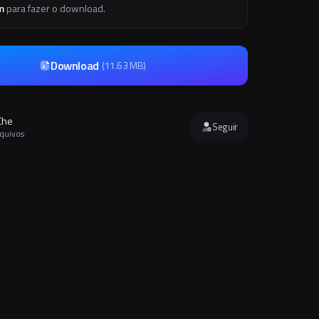
m
para fazer o download.
Download
(
11.63 MB
)
Che
Seguir
rquivos