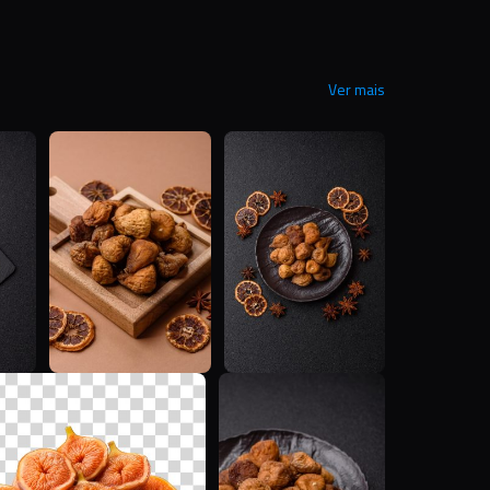
Ver mais
T
T
T
A
T