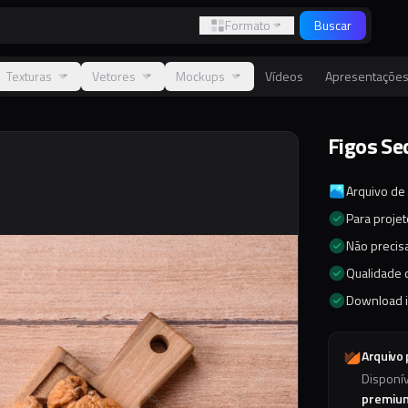
Formato
Buscar
Texturas
Vetores
Mockups
Vídeos
Apresentaçõe
Figos Se
Arquivo de
Para proje
Não precisa
Qualidade d
Download 
Arquivo
Disponí
premiu