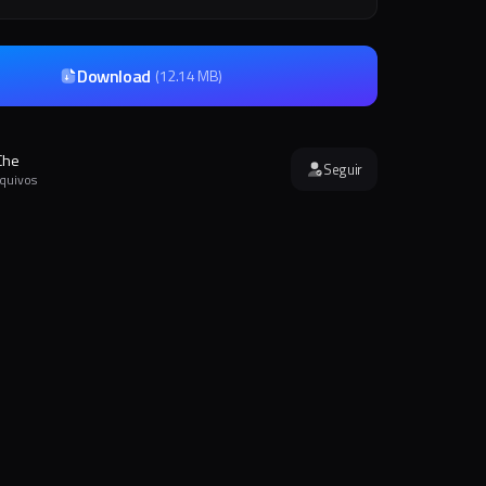
Download
(
12.14 MB
)
Che
Seguir
rquivos