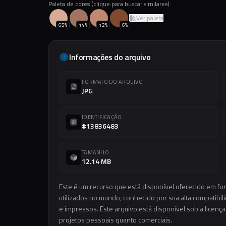
Paleta de cores (clique para buscar similares):
Ver paleta
65
%
14
%
12
%
6
%
Informações do arquivo
FORMATO DO ARQUIVO
JPG
IDENTIFICAÇÃO
#13836483
TAMANHO
12.14 MB
Este é um recurso que está disponível oferecido em f
utilizados no mundo, conhecido por sua alta compatibilid
e impressos. Este arquivo está disponível sob a licença
projetos pessoais quanto comerciais.