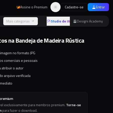
Assine o Premium
Cadastre-se
Entrar
Alternar tema
s
Mais categorias
Studio de IA
Designi Academy
cos na Bandeja de Madeira Rústica
 imagem no formato JPG
tos comerciais e pessoais
 atribuir o autor
o arquivo verificada
imediato
 premium
vel exclusivamente para membros premium.
Torne-se
m
para fazer o download.