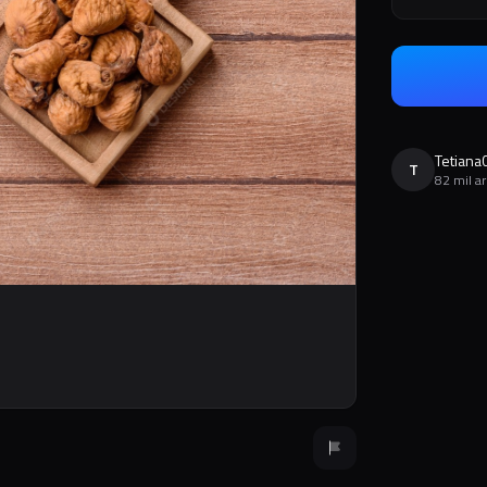
Tetiana
T
82 mil a