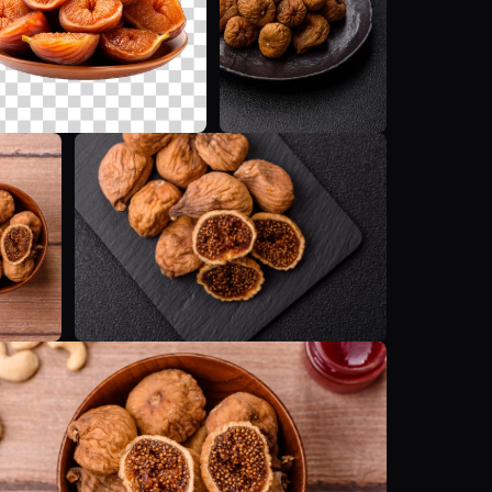
T
T
T