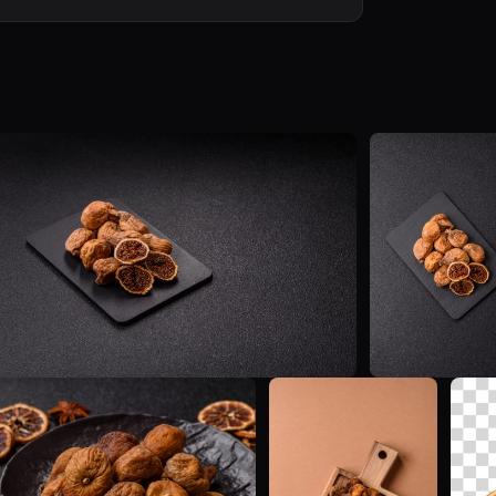
T
T
T