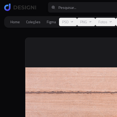
Home
Coleções
Figma
PSD
PNG
Fotos