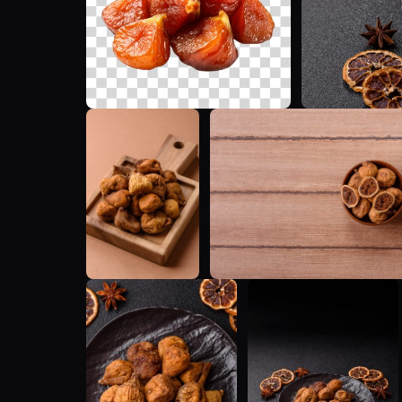
T
T
T