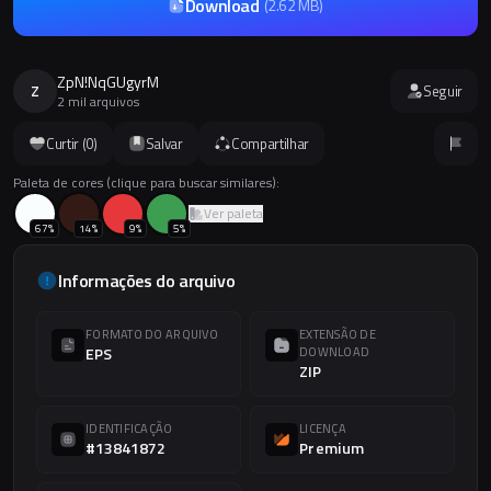
Download
(
2.62 MB
)
ZpN!NqGUgyrM
Z
Seguir
2 mil arquivos
Curtir (
0
)
Salvar
Compartilhar
Paleta de cores (clique para buscar similares):
Ver paleta
67
%
14
%
9
%
5
%
Informações do arquivo
FORMATO DO ARQUIVO
EXTENSÃO DE
EPS
DOWNLOAD
ZIP
IDENTIFICAÇÃO
LICENÇA
#13841872
Premium