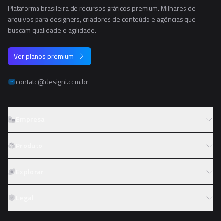
Plataforma brasileira de recursos gráficos premium. Milhares de
arquivos para designers, criadores de conteúdo e agências que
buscam qualidade e agilidade.
Ver planos premium
contato@designi.com.br
Empresa
Sobre o Designi
Produto
Contato
Preços
Explorar
Trabalhe conosco
Tipos de licença
Colaboradores
Fotos
Legal
Reembolso
Programa de afiliados
PNGs
Academy
Termos de serviço