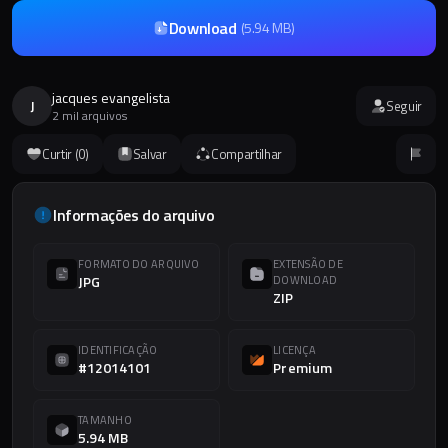
Download
(
5.94 MB
)
jacques evangelista
J
Seguir
2 mil arquivos
Curtir (
0
)
Salvar
Compartilhar
Informações do arquivo
FORMATO DO ARQUIVO
EXTENSÃO DE
JPG
DOWNLOAD
ZIP
IDENTIFICAÇÃO
LICENÇA
#12014101
Premium
TAMANHO
5.94 MB