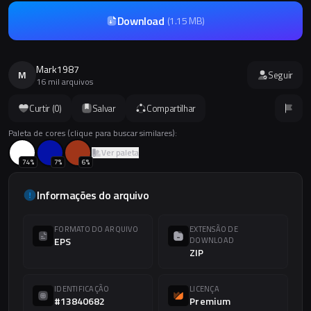
Download
(
1.15 MB
)
Mark1987
M
Seguir
16 mil arquivos
Curtir (
0
)
Salvar
Compartilhar
Paleta de cores (clique para buscar similares):
Ver paleta
74
%
7
%
6
%
Informações do arquivo
FORMATO DO ARQUIVO
EXTENSÃO DE
EPS
DOWNLOAD
ZIP
IDENTIFICAÇÃO
LICENÇA
#13840682
Premium