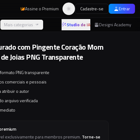
Assine o Premium
Cadastre-se
Entrar
Alternar tema
Mais categorias
Studio de IA
Designi Academy
ourado com Pingente Coração Mom
 de Joias PNG Transparente
 formato PNG transparente
tos comerciais e pessoais
 atribuir o autor
o arquivo verificada
imediato
 premium
vel exclusivamente para membros premium.
Torne-se