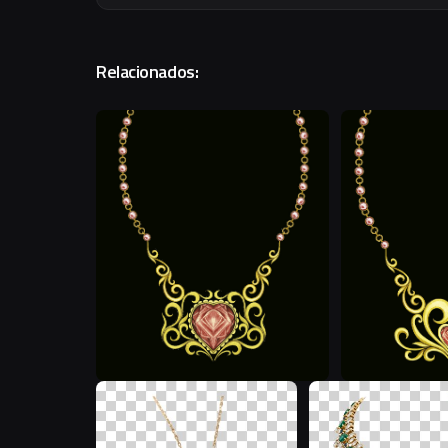
Relacionados:
J
K