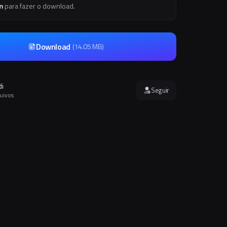
m
para fazer o download.
Download
(
14.05 MB
)
di
Seguir
quivos