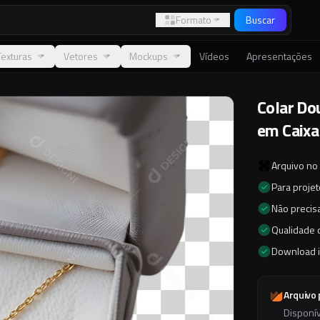
Formato
Buscar
Texturas
Vetores
Mockups
Vídeos
Apresentações
Colar D
em Caixa
Arquivo no
Para proje
Não precisa
Qualidade d
Download 
Arquivo
Disponí