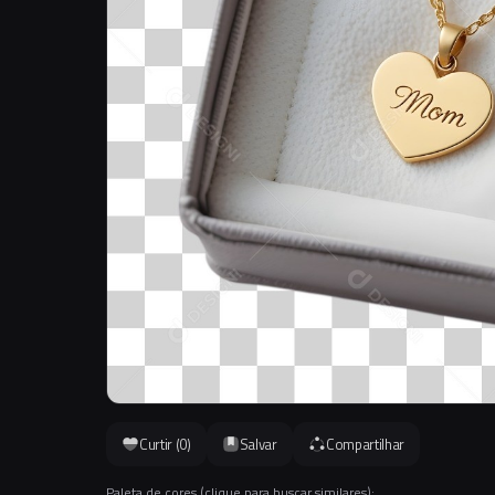
Curtir (
0
)
Salvar
Compartilhar
Paleta de cores (clique para buscar similares):