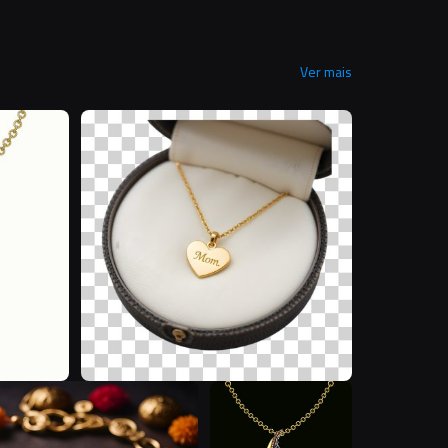
Ver mais
J
K
O
J