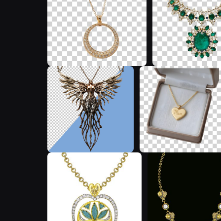
U
K
J