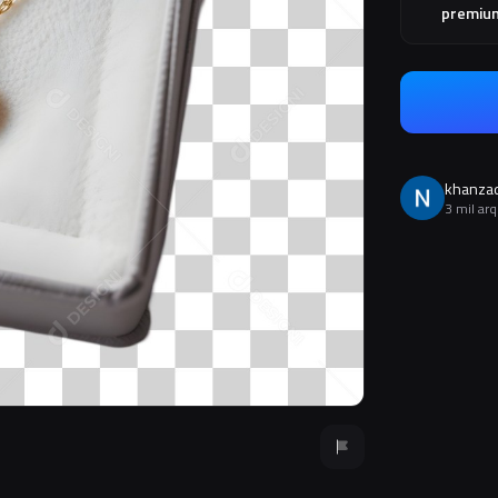
premiu
khanza
3 mil ar