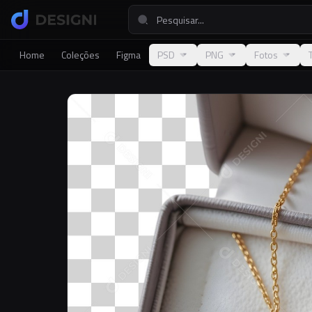
Home
Coleções
Figma
PSD
PNG
Fotos