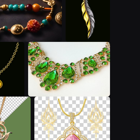
J
I
H
K