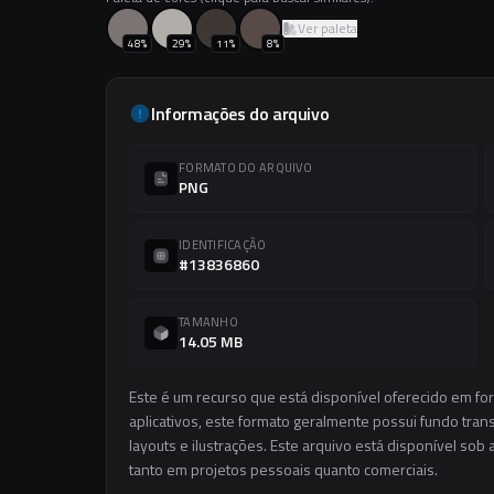
Ver paleta
48
%
29
%
11
%
8
%
Informações do arquivo
FORMATO DO ARQUIVO
PNG
IDENTIFICAÇÃO
#13836860
TAMANHO
14.05 MB
Este é um recurso que está disponível oferecido em f
aplicativos, este formato geralmente possui fundo trans
layouts e ilustrações. Este arquivo está disponível sob 
tanto em projetos pessoais quanto comerciais.