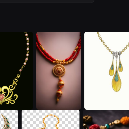
J
O
B
S