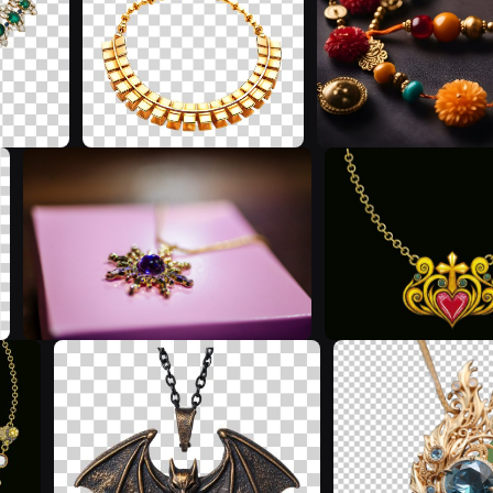
C
J
S