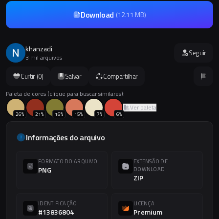
Download
(
12.11 MB
)
khanzadi
Seguir
3 mil arquivos
Curtir (
0
)
Salvar
Compartilhar
Paleta de cores (clique para buscar similares):
Ver paleta
26
%
21
%
16
%
15
%
7
%
6
%
Informações do arquivo
FORMATO DO ARQUIVO
EXTENSÃO DE
PNG
DOWNLOAD
ZIP
IDENTIFICAÇÃO
LICENÇA
#13836804
Premium