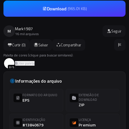
Download
(
965.01 KB
)
Mark1987
M
Seguir
16 mil arquivos
Curtir (
0
)
Salvar
Compartilhar
Paleta de cores (clique para buscar similares):
Ver paleta
81
%
Informações do arquivo
FORMATO DO ARQUIVO
EXTENSÃO DE
EPS
DOWNLOAD
ZIP
IDENTIFICAÇÃO
LICENÇA
#13840679
Premium