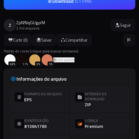
Download
(
5.13 MB
)
ZpN!NqGUgyrM
Z
Seguir
2 mil arquivos
Curtir (
0
)
Salvar
Compartilhar
Paleta de cores (clique para buscar similares):
Ver paleta
68
%
11
%
6
%
5
%
Informações do arquivo
FORMATO DO ARQUIVO
EXTENSÃO DE
EPS
DOWNLOAD
ZIP
IDENTIFICAÇÃO
LICENÇA
#13841783
Premium