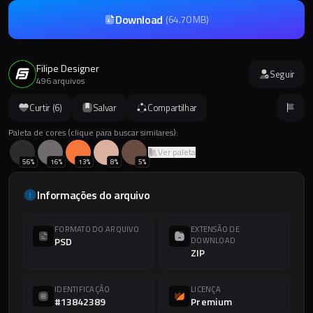
Download
(
64.70 MB
)
Filipe Designer
Seguir
496 arquivos
Curtir (
6
)
Salvar
Compartilhar
Paleta de cores (clique para buscar similares):
Ver paleta
56
%
16
%
13
%
8
%
5
%
Informações do arquivo
FORMATO DO ARQUIVO
EXTENSÃO DE
PSD
DOWNLOAD
ZIP
IDENTIFICAÇÃO
LICENÇA
#13842389
Premium