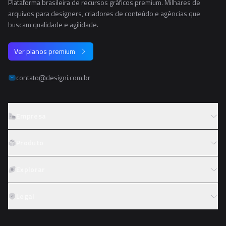
Plataforma brasileira de recursos gráficos premium. Milhares de
arquivos para designers, criadores de conteúdo e agências que
buscam qualidade e agilidade.
Ver planos premium
contato@designi.com.br
Empresa
Sobre o Designi
Produto
Contato
Preços
Explorar
Trabalhe conosco
Tipos de licença
Colaboradores
Fotos
Legal
Reembolso
Programa de afiliados
PNGs
Academy
Termos de serviço
PSDs