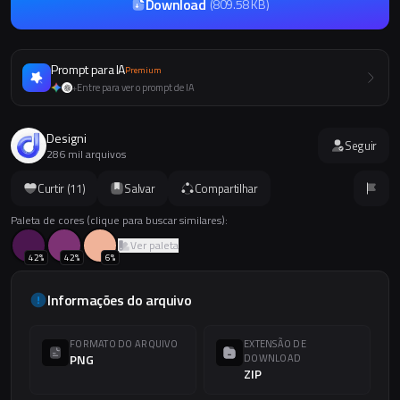
Download
(
809.58 KB
)
Prompt para IA
Premium
Entre para ver o prompt de IA
+
Designi
Seguir
286 mil arquivos
Curtir (
11
)
Salvar
Compartilhar
Paleta de cores (clique para buscar similares):
Ver paleta
42
%
42
%
6
%
Informações do arquivo
FORMATO DO ARQUIVO
EXTENSÃO DE
PNG
DOWNLOAD
ZIP