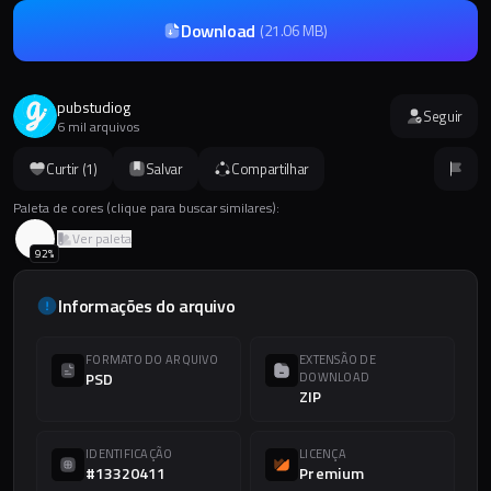
Download
(
21.06 MB
)
pubstudiog
Seguir
6 mil arquivos
Curtir (
1
)
Salvar
Compartilhar
Paleta de cores (clique para buscar similares):
Ver paleta
92
%
Informações do arquivo
FORMATO DO ARQUIVO
EXTENSÃO DE
PSD
DOWNLOAD
ZIP
IDENTIFICAÇÃO
LICENÇA
#13320411
Premium