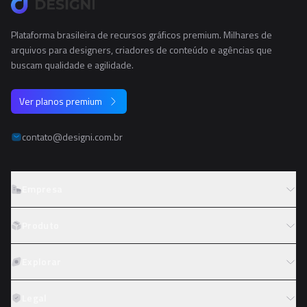
Plataforma brasileira de recursos gráficos premium. Milhares de
arquivos para designers, criadores de conteúdo e agências que
buscam qualidade e agilidade.
Ver planos premium
contato@designi.com.br
Empresa
Sobre o Designi
Produto
Contato
Preços
Explorar
Trabalhe conosco
Tipos de licença
Colaboradores
Fotos
Legal
Reembolso