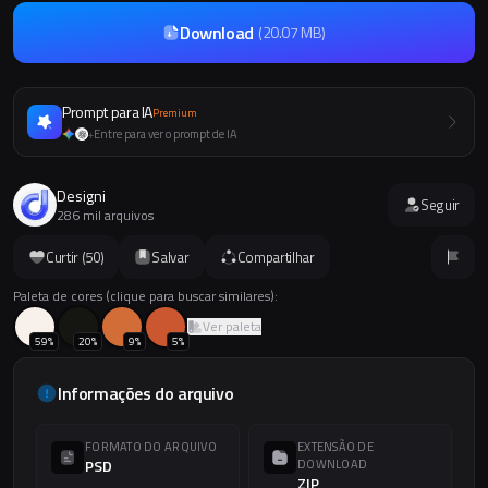
Download
(
20.07 MB
)
Prompt para IA
Premium
Entre para ver o prompt de IA
+
Designi
Seguir
286 mil arquivos
Curtir (
50
)
Salvar
Compartilhar
Paleta de cores (clique para buscar similares):
Ver paleta
59
%
20
%
9
%
5
%
Informações do arquivo
FORMATO DO ARQUIVO
EXTENSÃO DE
PSD
DOWNLOAD
ZIP