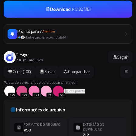
Download
(
49.82 MB
)
Prompt para IA
Premium
Entre para ver o prompt de IA
+
Designi
Seguir
286 mil arquivos
Curtir (
100
)
Salvar
Compartilhar
Paleta de cores (clique para buscar similares):
Ver paleta
42
%
32
%
12
%
7
%
5
%
Informações do arquivo
FORMATO DO ARQUIVO
EXTENSÃO DE
PSD
DOWNLOAD
ZIP