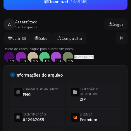
Download
(
13.65 MB
)
AssetsStock
A
Seguir
5 mil arquivos
Curtir (
0
)
Salvar
Compartilhar
Paleta de cores (clique para buscar similares):
Ver paleta
27
%
16
%
16
%
11
%
10
%
10
%
Informações do arquivo
FORMATO DO ARQUIVO
EXTENSÃO DE
PNG
DOWNLOAD
ZIP
IDENTIFICAÇÃO
LICENÇA
#12947055
Premium