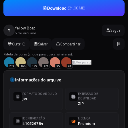
Download
(
21.08 MB
)
Yellow Boat
Y
Seguir
5 mil arquivos
Curtir (
0
)
Salvar
Compartilhar
Paleta de cores (clique para buscar similares):
Ver paleta
23
%
16
%
14
%
12
%
9
%
9
%
Informações do arquivo
FORMATO DO ARQUIVO
EXTENSÃO DE
JPG
DOWNLOAD
ZIP
IDENTIFICAÇÃO
LICENÇA
#10526784
Premium