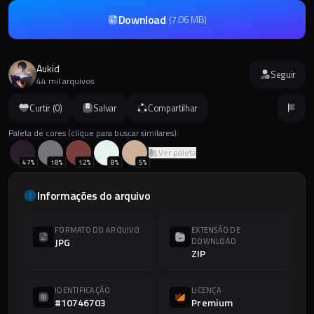
Download
(
7.06 MB
)
Aukid
Seguir
44 mil arquivos
Curtir (
0
)
Salvar
Compartilhar
Paleta de cores (clique para buscar similares):
Ver paleta
47
%
18
%
12
%
8
%
5
%
Informações do arquivo
FORMATO DO ARQUIVO
EXTENSÃO DE
JPG
DOWNLOAD
ZIP
IDENTIFICAÇÃO
LICENÇA
#10746703
Premium