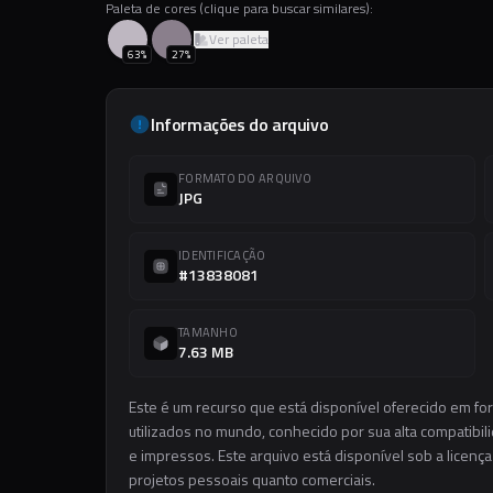
Paleta de cores (clique para buscar similares):
Ver paleta
63
%
27
%
Informações do arquivo
FORMATO DO ARQUIVO
JPG
IDENTIFICAÇÃO
#13838081
TAMANHO
7.63 MB
Este é um recurso que está disponível oferecido em f
utilizados no mundo, conhecido por sua alta compatibilid
e impressos. Este arquivo está disponível sob a licença
projetos pessoais quanto comerciais.