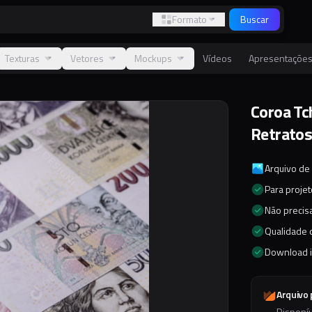
Formato
Buscar
Texturas
Vetores
Mockups
Vídeos
Apresentaçõe
Coroa Tc
Retrato
Arquivo de
Para proje
Não precisa
Qualidade d
Download 
Arquivo
Disponí