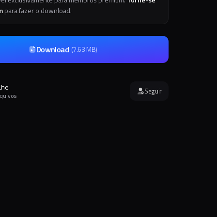
m
para fazer o download.
Download
(
7.63 MB
)
Che
Seguir
rquivos