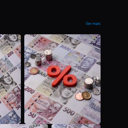
Ver mais
T
T