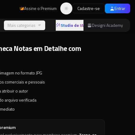
Assine o Premium
Cadastre-se
Entrar
Alternar tema
s
Mais categorias
Studio de IA
Designi Academy
heca Notas em Detalhe com
s
 imagem no formato JPG
tos comerciais e pessoais
 atribuir o autor
o arquivo verificada
imediato
 premium
vel exclusivamente para membros premium.
Torne-se