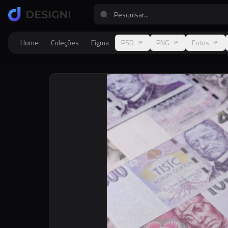
Home
Coleções
Figma
PSD
PNG
Fotos