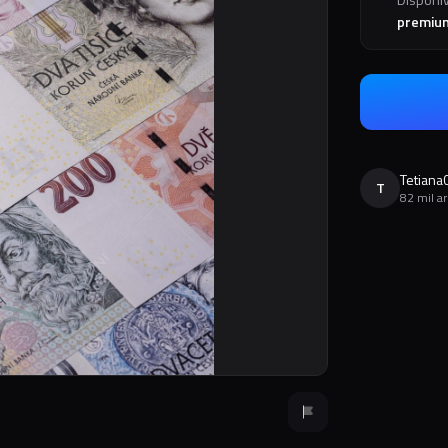
premiu
Tetiana
T
82 mil a