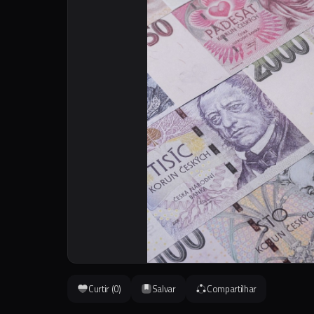
Curtir (
0
)
Salvar
Compartilhar