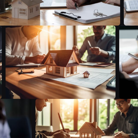
B
A
B