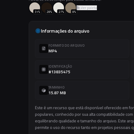
Ver paleta
31
%
28
%
27
%
8
%
Informações do arquivo
FORMATO DO ARQUIVO
MP4
IDENTIFICAÇÃO
#13835475
TAMANHO
15.87 MB
Este é um recurso que está disponível oferecido em f
populares, conhecido por sua alta compatibilidade com 
equilibrando qualidade e tamanho do arquivo. Este arqui
permite o uso do recurso tanto em projetos pessoais q