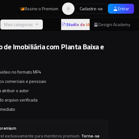
Assine o Premium
Cadastre-se
Entrar
Alternar tema
Mais categorias
Studio de IA
Designi Academy
o de Imobiliária com Planta Baixa e
 vídeo no formato MP4
tos comerciais e pessoais
 atribuir o autor
o arquivo verificada
imediato
 premium
vel exclusivamente para membros premium.
Torne-se