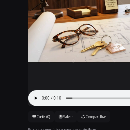
Curtir (
0
)
Salvar
Compartilhar
Paleta de cores (clique para buscar similares):