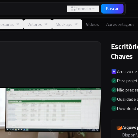
Formato
Buscar
Texturas
Vetores
Mockups
Vídeos
Apresentações
Escritóri
Chaves
Arquivo de
Para proje
Não precisa
Qualidade d
Download 
Arquivo
Disponí