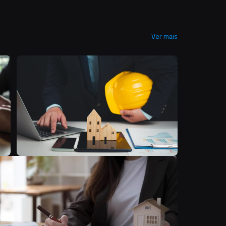
Ver mais
U
A