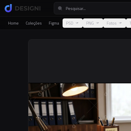
Home
Coleções
Figma
PSD
PNG
Fotos