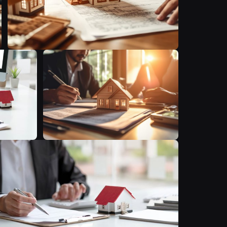
A
B
A