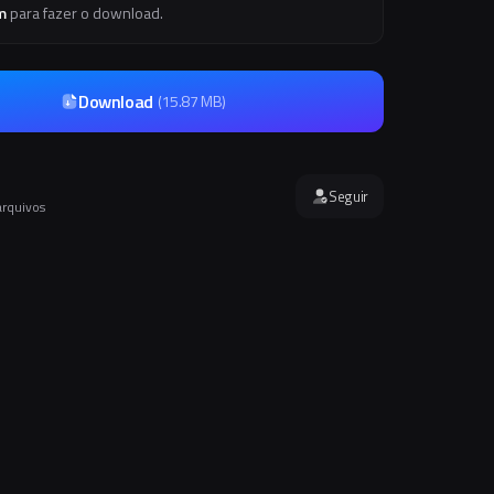
m
para fazer o download.
Download
(
15.87 MB
)
Seguir
arquivos