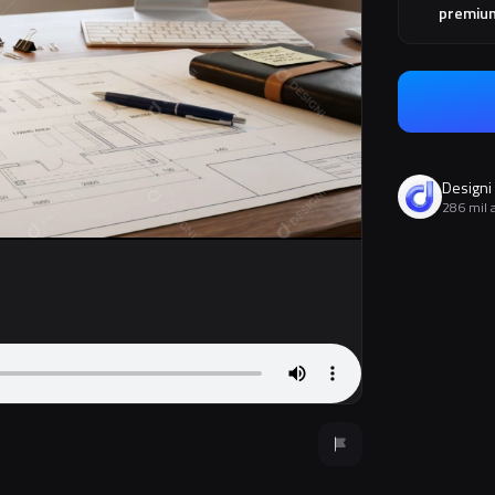
premiu
Designi
286 mil 