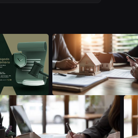
D
B
A