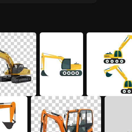
D
M
M
Z