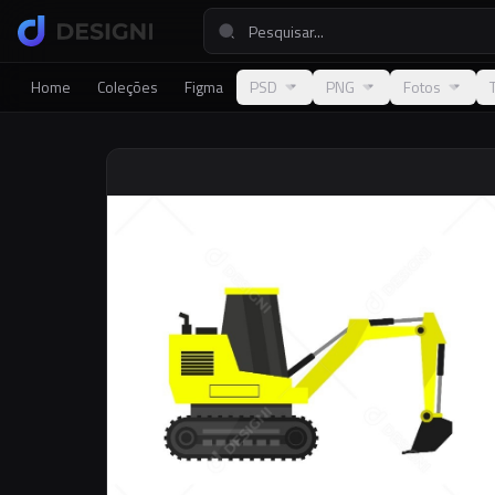
Home
Coleções
Figma
PSD
PNG
Fotos