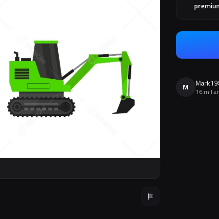
premiu
Mark19
M
16 mil a