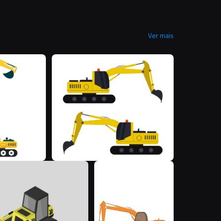
Ver mais
M
M
M
M