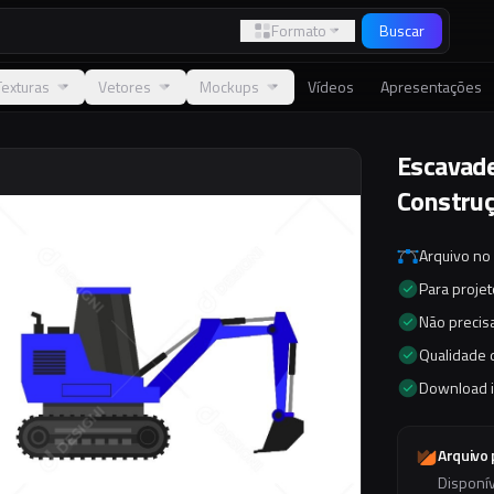
Formato
Buscar
Texturas
Vetores
Mockups
Vídeos
Apresentações
Escavade
Constru
Arquivo no
Para proje
Não precisa
Qualidade d
Download 
Arquivo
Disponí