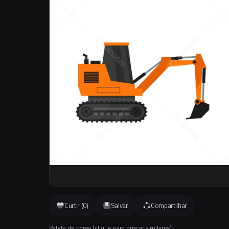
Curtir (
0
)
Salvar
Compartilhar
Paleta de cores (clique para buscar similares):