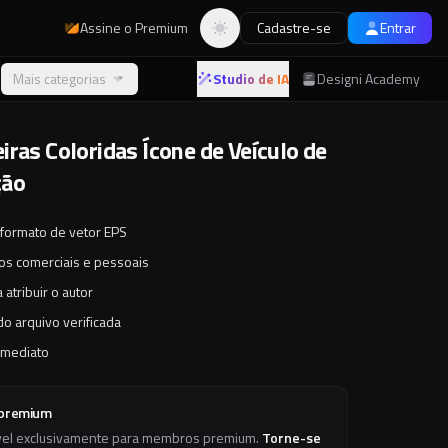
Assine o Premium
Cadastre-se
Entrar
Alternar tema
Mais categorias
Studio de IA
Designi Academy
iras Coloridas Ícone de Veículo de
ção
 formato de vetor EPS
tos comerciais e pessoais
 atribuir o autor
o arquivo verificada
imediato
 premium
vel exclusivamente para membros premium.
Torne-se