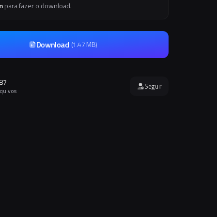
m
para fazer o download.
Download
(
1.47 MB
)
87
Seguir
rquivos