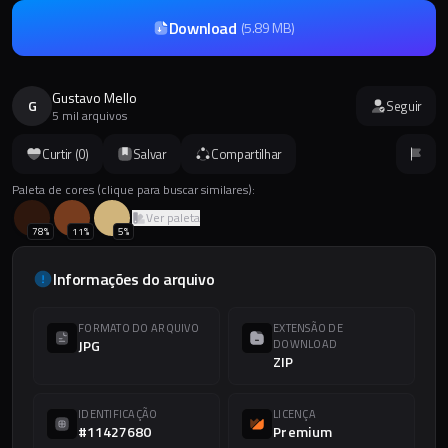
Download
(
5.89 MB
)
Gustavo Mello
G
Seguir
5 mil arquivos
Curtir (
0
)
Salvar
Compartilhar
Paleta de cores (clique para buscar similares):
Ver paleta
78
%
11
%
5
%
Informações do arquivo
FORMATO DO ARQUIVO
EXTENSÃO DE
JPG
DOWNLOAD
ZIP
IDENTIFICAÇÃO
LICENÇA
#11427680
Premium