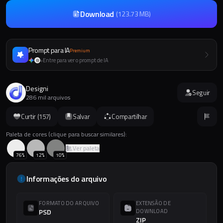
Download
(
123.73 MB
)
Prompt para IA
Premium
Entre para ver o prompt de IA
+
Designi
Seguir
286 mil arquivos
Curtir (
157
)
Salvar
Compartilhar
Paleta de cores (clique para buscar similares):
Ver paleta
76
%
12
%
10
%
Informações do arquivo
FORMATO DO ARQUIVO
EXTENSÃO DE
PSD
DOWNLOAD
ZIP