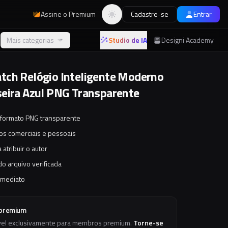
Assine o Premium
Cadastre-se
Entrar
Alternar tema
Mais categorias
Studio de IA
Designi Academy
ch Relógio Inteligente Moderno
eira Azul PNG Transparente
 formato PNG transparente
tos comerciais e pessoais
 atribuir o autor
o arquivo verificada
imediato
 premium
vel exclusivamente para membros premium.
Torne-se