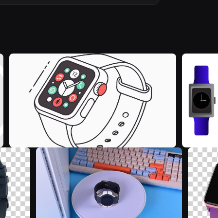
5
E
M