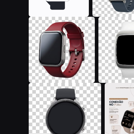
I
B
F