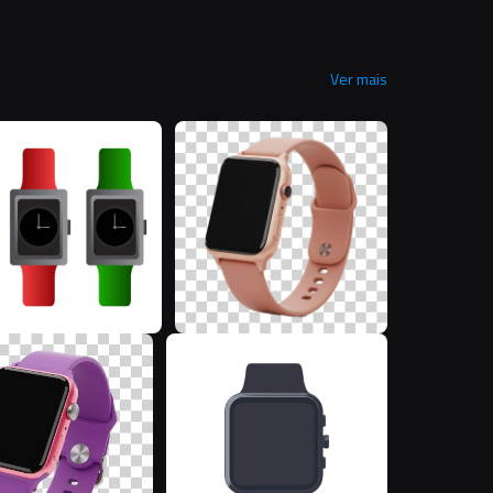
Ver mais
M
J
J
A