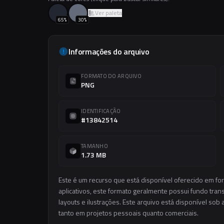
Ver paleta
65
%
30
%
Informações do arquivo
FORMATO DO ARQUIVO
PNG
IDENTIFICAÇÃO
#13842514
TAMANHO
1.73 MB
Este é um recurso que está disponível oferecido em f
aplicativos, este formato geralmente possui fundo trans
layouts e ilustrações. Este arquivo está disponível sob 
tanto em projetos pessoais quanto comerciais.