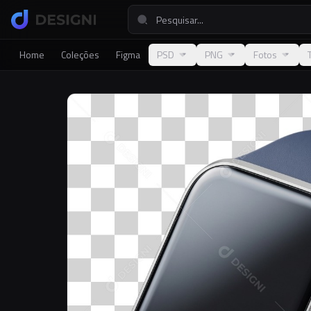
Home
Coleções
Figma
PSD
PNG
Fotos