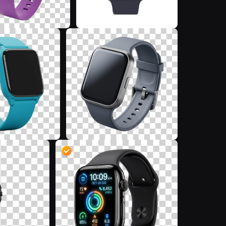
J
I
Z
D