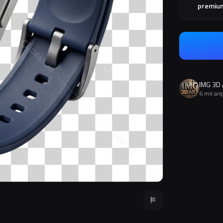
premiu
IMG 3D
6 mil ar