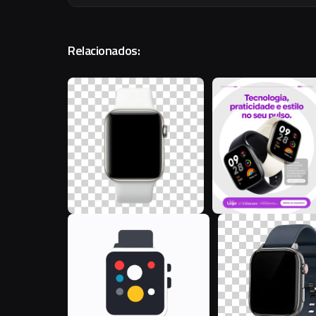
Relacionados:
C
D
A