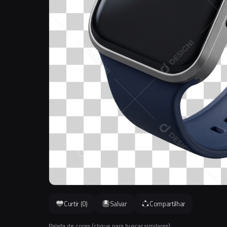
Curtir (
0
)
Salvar
Compartilhar
Paleta de cores (clique para buscar similares):