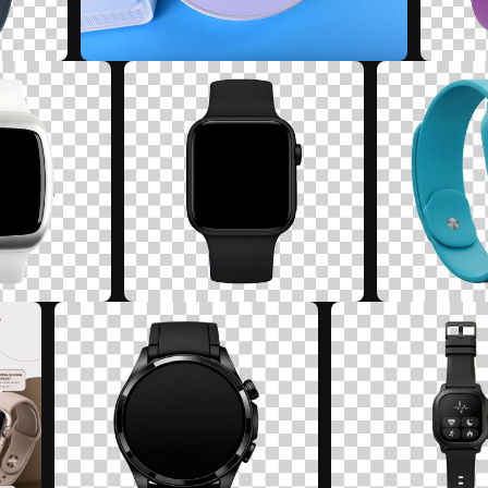
E
P
P