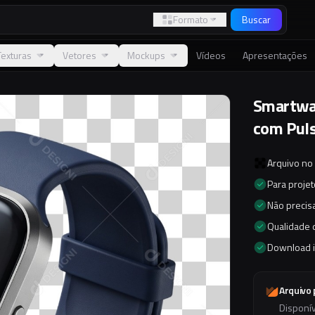
Formato
Buscar
Texturas
Vetores
Mockups
Vídeos
Apresentações
Smartwat
com Puls
Arquivo no
Para proje
Não precisa
Qualidade d
Download 
Arquivo
Disponí