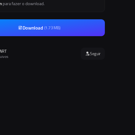
m
para fazer o download.
Download
(
1.73 MB
)
 ART
Seguir
quivos