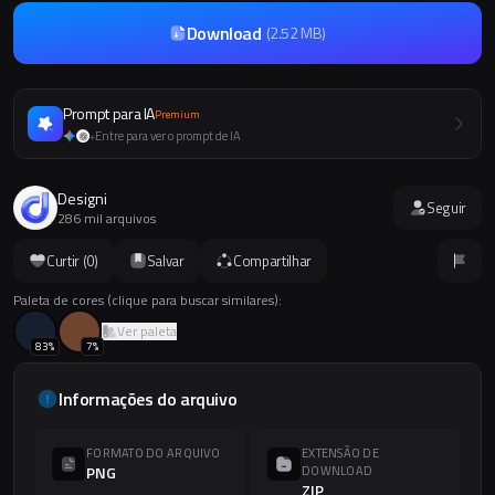
Download
(
2.52 MB
)
Prompt para IA
Premium
Entre para ver o prompt de IA
+
Designi
Seguir
286 mil arquivos
Curtir (
0
)
Salvar
Compartilhar
Paleta de cores (clique para buscar similares):
Ver paleta
83
%
7
%
Informações do arquivo
FORMATO DO ARQUIVO
EXTENSÃO DE
PNG
DOWNLOAD
ZIP