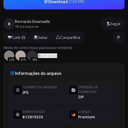
Download
(
7.65 MB
)
Bernardo Emanuelle
B
Seguir
78 mil arquivos
Curtir (
0
)
Salvar
Compartilhar
Paleta de cores (clique para buscar similares):
Ver paleta
42
%
31
%
18
%
Informações do arquivo
FORMATO DO ARQUIVO
EXTENSÃO DE
JPG
DOWNLOAD
ZIP
IDENTIFICAÇÃO
LICENÇA
#12819233
Premium