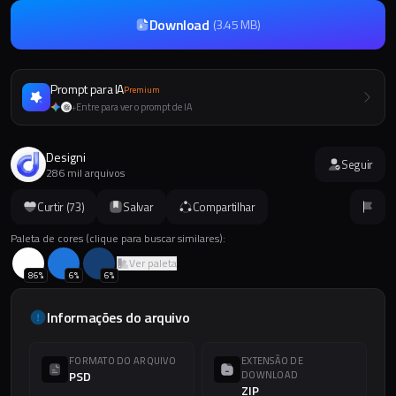
Download
(
3.45 MB
)
Prompt para IA
Premium
Entre para ver o prompt de IA
+
Designi
Seguir
286 mil arquivos
Curtir (
73
)
Salvar
Compartilhar
Paleta de cores (clique para buscar similares):
Ver paleta
86
%
6
%
6
%
Informações do arquivo
FORMATO DO ARQUIVO
EXTENSÃO DE
PSD
DOWNLOAD
ZIP