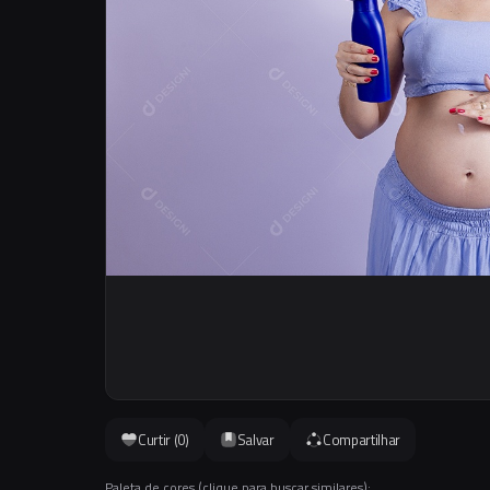
Curtir (
0
)
Salvar
Compartilhar
Paleta de cores (clique para buscar similares):