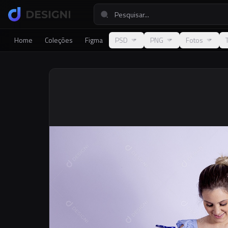
Home
Coleções
Figma
PSD
PNG
Fotos