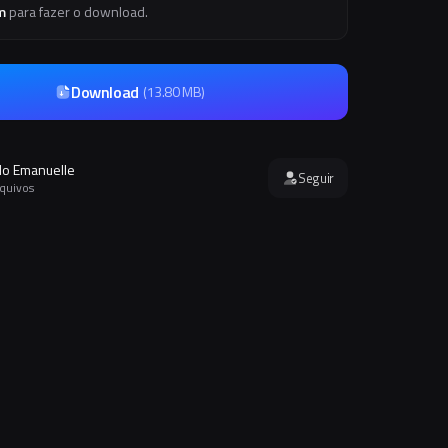
m
para fazer o download.
Download
(
13.80 MB
)
o Emanuelle
Seguir
rquivos