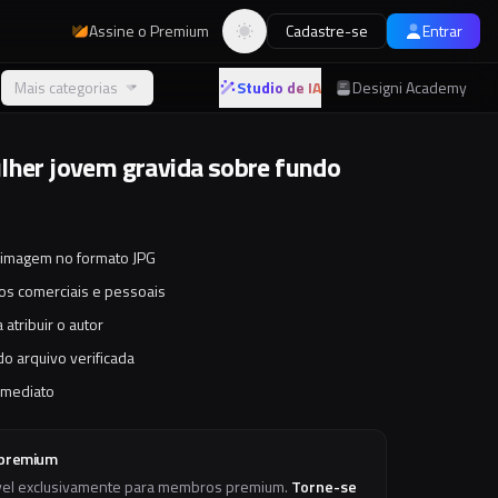
Assine o Premium
Cadastre-se
Entrar
Alternar tema
Mais categorias
Studio de IA
Designi Academy
lher jovem gravida sobre fundo
 imagem no formato JPG
tos comerciais e pessoais
 atribuir o autor
o arquivo verificada
imediato
 premium
vel exclusivamente para membros premium.
Torne-se