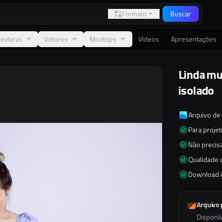
Formato
Buscar
Texturas
Vetores
Mockups
Vídeos
Apresentações
Linda mu
isolado
Arquivo de
Para proje
Não precisa
Qualidade d
Download 
Arquivo
Disponí