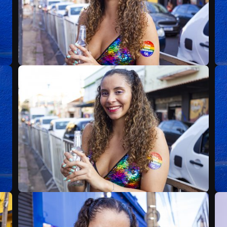
B
B
B
B