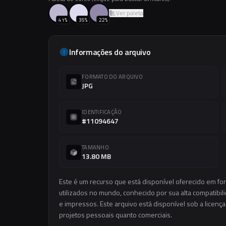
Ver paleta
41
%
35
%
22
%
Informações do arquivo
FORMATO DO ARQUIVO
JPG
IDENTIFICAÇÃO
#11094647
TAMANHO
13.80 MB
Este é um recurso que está disponível oferecido em f
utilizados no mundo, conhecido por sua alta compatibilid
e impressos. Este arquivo está disponível sob a licença
projetos pessoais quanto comerciais.