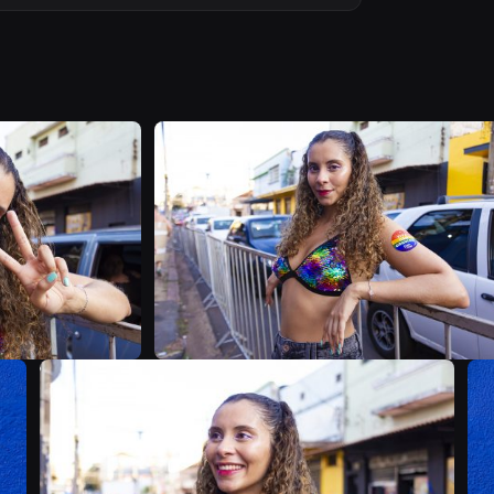
B
B
B
B