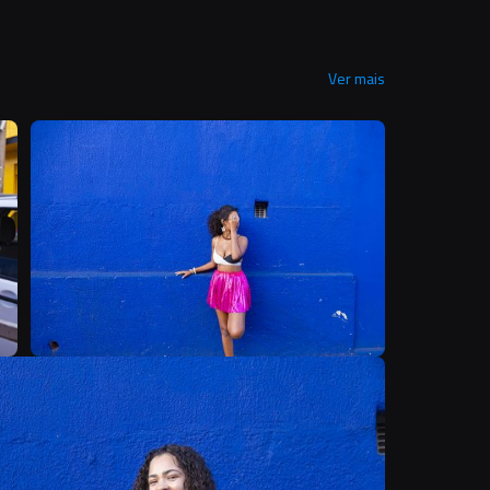
Ver mais
B
B