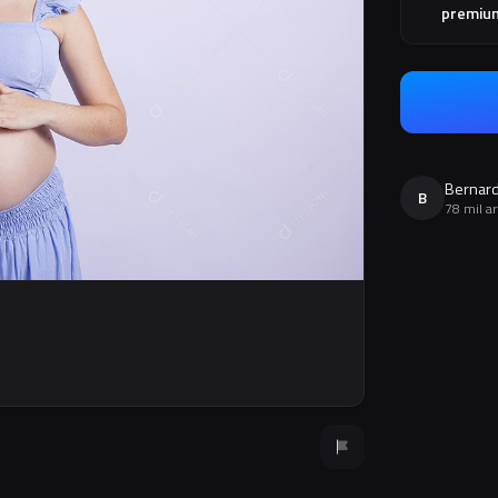
premiu
Bernard
B
78 mil a