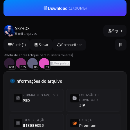
Download
(
27.90 MB
)
SKYROX
Seguir
8 mil arquivos
Curtir (
1
)
Salvar
Compartilhar
Paleta de cores (clique para buscar similares):
Ver paleta
63
%
13
%
8
%
5
%
Informações do arquivo
FORMATO DO ARQUIVO
EXTENSÃO DE
PSD
DOWNLOAD
ZIP
IDENTIFICAÇÃO
LICENÇA
#13839055
Premium