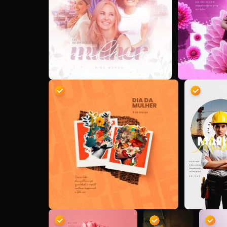
D
D
D
D