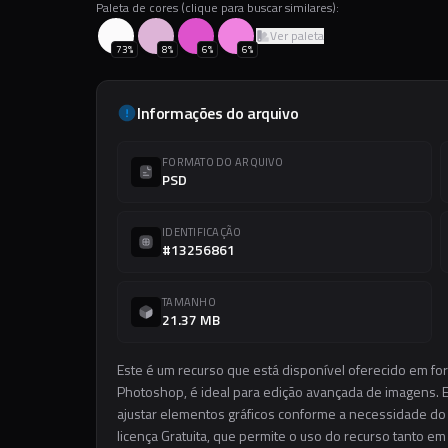
Paleta de cores (clique para buscar similares):
Ver paleta
73
%
8
%
6
%
6
%
Informações do arquivo
FORMATO DO ARQUIVO
PSD
IDENTIFICAÇÃO
#13256861
TAMANHO
21.37 MB
Este é um recurso que está disponível oferecido em fo
Photoshop, é ideal para edição avançada de imagens. El
ajustar elementos gráficos conforme a necessidade do s
licença Gratuita, que permite o uso do recurso tanto e