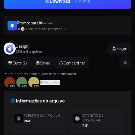
Download
(
18.29 MB
)
Prompt para IA
Premium
Entre para ver o prompt de IA
+
Designi
Seguir
286 mil arquivos
Curtir (
2
)
Salvar
Compartilhar
Paleta de cores (clique para buscar similares):
Ver paleta
39
%
26
%
25
%
Informações do arquivo
FORMATO DO ARQUIVO
EXTENSÃO DE
PNG
DOWNLOAD
ZIP