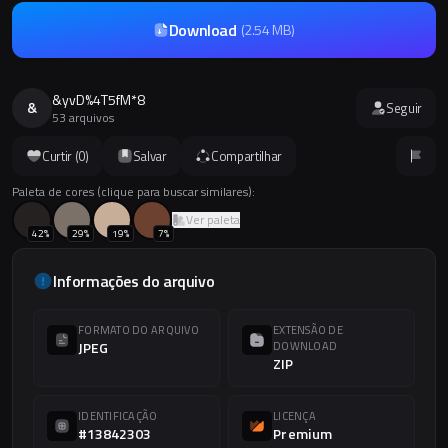
Download
(
2.54 MB
)
&yvD%4T5fM*8
&
Seguir
53 arquivos
Curtir (
0
)
Salvar
Compartilhar
Paleta de cores (clique para buscar similares):
Ver paleta
42
%
29
%
19
%
7
%
Informações do arquivo
FORMATO DO ARQUIVO
EXTENSÃO DE
JPEG
DOWNLOAD
ZIP
IDENTIFICAÇÃO
LICENÇA
#13842303
Premium