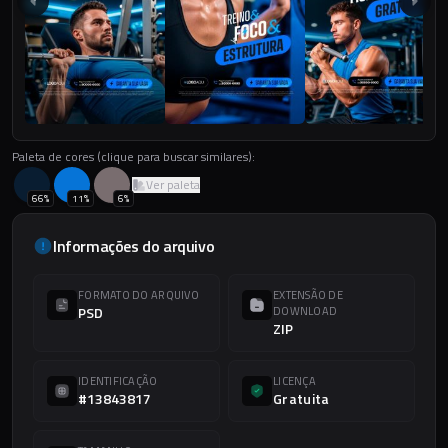
Paleta de cores (clique para buscar similares):
Ver paleta
66
%
11
%
6
%
Informações do arquivo
FORMATO DO ARQUIVO
EXTENSÃO DE
PSD
DOWNLOAD
ZIP
IDENTIFICAÇÃO
LICENÇA
#13843817
Gratuita