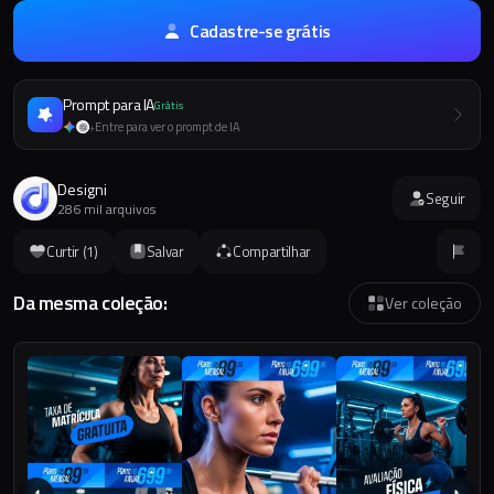
Cadastre-se grátis
Prompt para IA
Grátis
Entre para ver o prompt de IA
+
Designi
Seguir
286 mil arquivos
Curtir (
1
)
Salvar
Compartilhar
Da mesma coleção:
Ver coleção