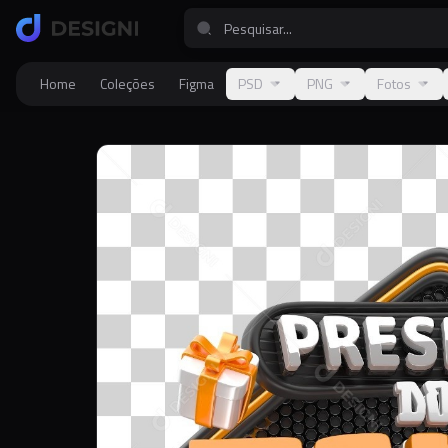
Home
Coleções
Figma
PSD
PNG
Fotos