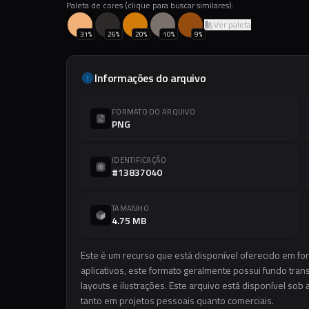
Paleta de cores (clique para buscar similares):
Ver paleta
31
%
26
%
20
%
10
%
9
%
Informações do arquivo
FORMATO DO ARQUIVO
PNG
IDENTIFICAÇÃO
#13837040
TAMANHO
4.75 MB
Este é um recurso que está disponível oferecido em f
aplicativos, este formato geralmente possui fundo trans
layouts e ilustrações. Este arquivo está disponível sob 
tanto em projetos pessoais quanto comerciais.