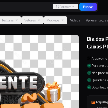
Formato
Buscar
Texturas
Vetores
Mockups
Vídeos
Apresentaçõe
Dia dos 
Caixas P
Arquivo no
Para proje
Não precisa
Qualidade d
Download 
Arquivo
Disponí