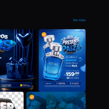
Ver mais
M
D
D
D