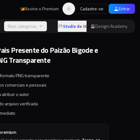
Assine o Premium
Cadastre-se
Entrar
Alternar tema
s
Mais categorias
Studio de IA
Designi Academy
Pais Presente do Paizão Bigode e
NG Transparente
 formato PNG transparente
tos comerciais e pessoais
 atribuir o autor
o arquivo verificada
imediato
 premium
vel exclusivamente para membros premium.
Torne-se