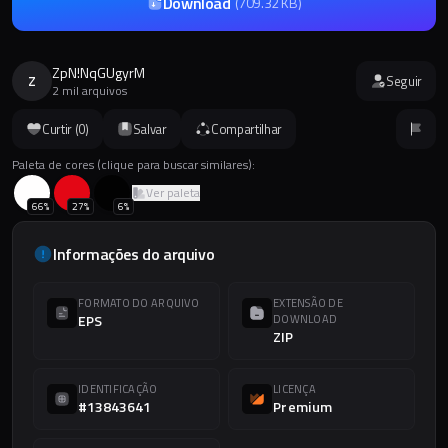
Download
(
709.32 KB
)
ZpN!NqGUgyrM
Z
Seguir
2 mil arquivos
Curtir (
0
)
Salvar
Compartilhar
Paleta de cores (clique para buscar similares):
Ver paleta
66
%
27
%
6
%
Informações do arquivo
FORMATO DO ARQUIVO
EXTENSÃO DE
EPS
DOWNLOAD
ZIP
IDENTIFICAÇÃO
LICENÇA
#13843641
Premium